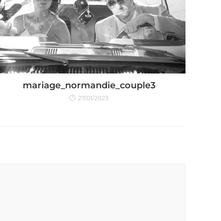
mariage_normandie_couple3
27/01/2023