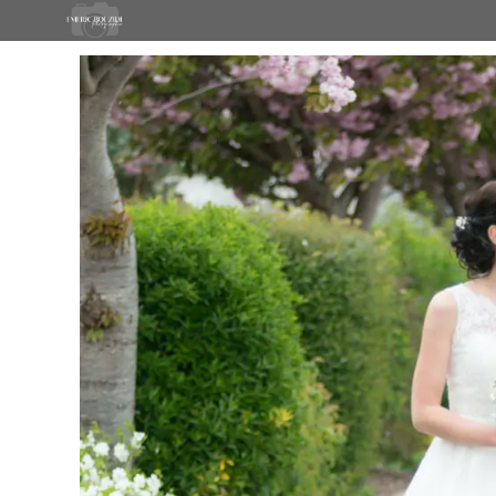
Skip
to
content