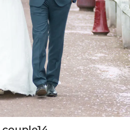
couple14