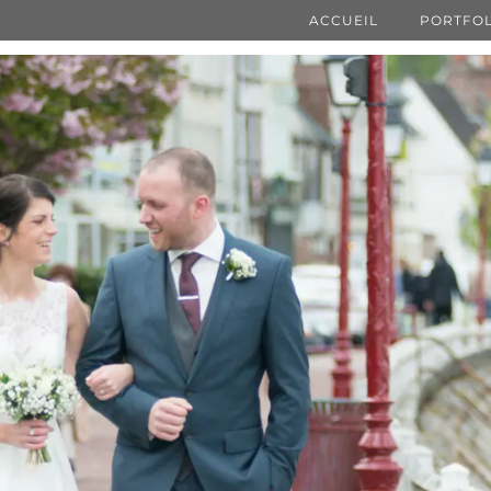
ACCUEIL
PORTFOL