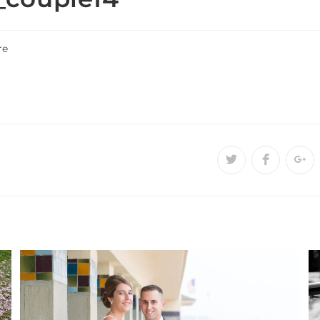
re
Ouvrir
Ouvrir
Ouv
dans
dans
dan
une
une
une
autre
autre
aut
fenêtre
fenêtre
fenê