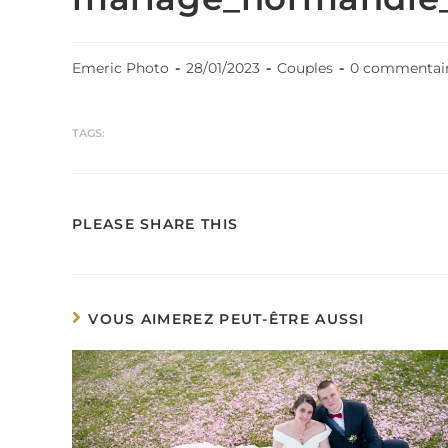
Emeric Photo
28/01/2023
Couples
0 commentai
TAGS:
PARTAGER
PLEASE SHARE THIS
CE
CONTENU
VOUS AIMEREZ PEUT-ÊTRE AUSSI